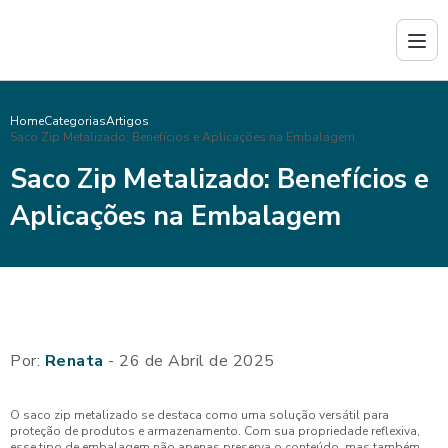
Home
Categorias
Artigos
Saco Zip Metalizado: Benefícios e Aplicações na Embalagem
Saco Zip Metalizado: Benefícios e
Aplicações na Embalagem
Por:
Renata
- 26 de Abril de 2025
O saco zip metalizado se destaca como uma solução versátil para
proteção de produtos e armazenamento. Com sua propriedade reflexiva,
esse tipo de embalagem não apenas preserva o conteúdo, mas também