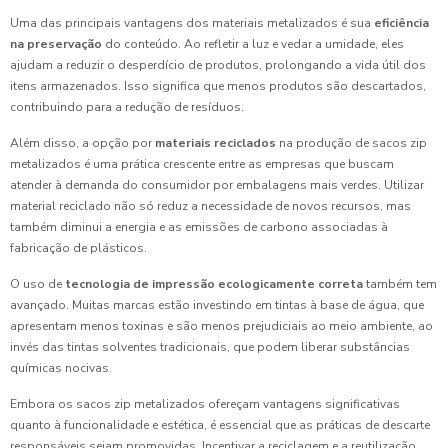
Uma das principais vantagens dos materiais metalizados é sua
eficiência
na preservação
do conteúdo. Ao refletir a luz e vedar a umidade, eles
ajudam a reduzir o desperdício de produtos, prolongando a vida útil dos
itens armazenados. Isso significa que menos produtos são descartados,
contribuindo para a redução de resíduos.
Além disso, a opção por
materiais reciclados
na produção de sacos zip
metalizados é uma prática crescente entre as empresas que buscam
atender à demanda do consumidor por embalagens mais verdes. Utilizar
material reciclado não só reduz a necessidade de novos recursos, mas
também diminui a energia e as emissões de carbono associadas à
fabricação de plásticos.
O uso de
tecnologia de impressão ecologicamente correta
também tem
avançado. Muitas marcas estão investindo em tintas à base de água, que
apresentam menos toxinas e são menos prejudiciais ao meio ambiente, ao
invés das tintas solventes tradicionais, que podem liberar substâncias
químicas nocivas.
Embora os sacos zip metalizados ofereçam vantagens significativas
quanto à funcionalidade e estética, é essencial que as práticas de descarte
responsáveis sejam promovidas. Incentivar a reciclagem e a reutilização