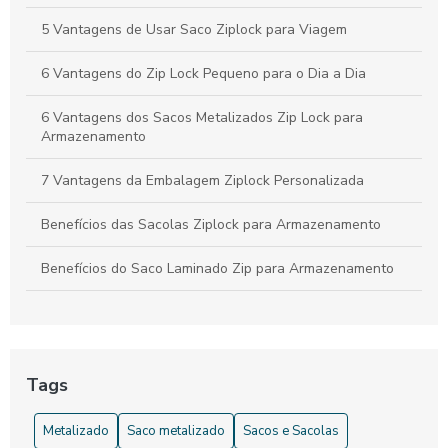
Preços
5 Vantagens de Usar Saco Ziplock para Viagem
6 Vantagens do Zip Lock Pequeno para o Dia a Dia
6 Vantagens dos Sacos Metalizados Zip Lock para
Armazenamento
7 Vantagens da Embalagem Ziplock Personalizada
Benefícios das Sacolas Ziplock para Armazenamento
Benefícios do Saco Laminado Zip para Armazenamento
Benefícios do Saquinho Ziplock para Organizar
Bolsa Transparente Ziplock é a Solução Prática para
Organizar e Proteger Seus Pertences
Tags
Bolsa Transparente Ziplock: A Solução Prática para
Metalizado
Saco metalizado
Sacos e Sacolas
Organizar e Proteger Seus Pertences