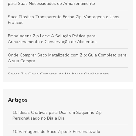
para Suas Necessidades de Armazenamento
Saco Plástico Transparente Fecho Zip: Vantagens e Usos
Práticos
Embalagens Zip Lock: A Solução Prática para
Armazenamento e Conservação de Alimentos
Onde Comprar Saco Metalizado com Zip: Guia Completo para
A sua Compra
Sacos Zip Onde Comprar: As Melhores Opções para
Organizar e Proteger Seus Itens
Saquinho Metalizado Zip é a Solução Ideal para
Armazenamento e Preservação de Alimentos
Artigos
Saco Ziplock Pequeno é a Solução Prática para Organizar e
10 Ideias Criativas para Usar um Saquinho Zip
Armazenar Seus Itens
Personalizado no Dia a Dia
Saco Ziplock Preço: Descubra Onde Comprar e Os Melhores
10 Vantagens do Saco Ziplock Personalizado