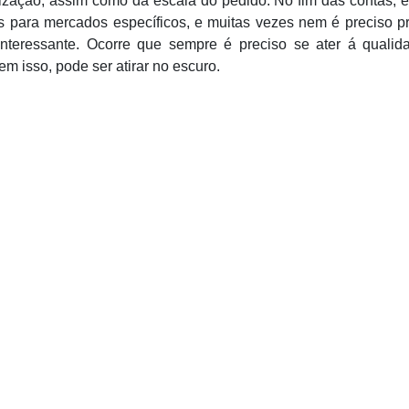
zação, assim como da escala do pedido. No fim das contas, e
s para mercados específicos, e muitas vezes nem é preciso p
teressante. Ocorre que sempre é preciso se ater á qualid
m isso, pode ser atirar no escuro.