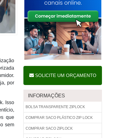
lização
orizada
umidor.
SOLICITE UM ORÇAMENTO
ja, por
INFORMAÇÕES
. Isso
BOLSA TRANSPARENTE ZIPLOCK
ntício,
es que
COMPRAR SACO PLÁSTICO ZIP LOCK
sso sem
COMPRAR SACO ZIPLOCK