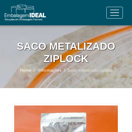
SACO METALIZADO
ZIPLOCK
Home
Informações
Saco metalizado ziplock