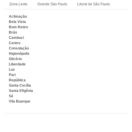
Zona Leste
Grande São Paulo
Litoral de São Paulo
Aclimação
Bela Vista
Bom Retiro
Brás
Cambuci
Centro
Consolação
Higienópolis
Glicério
Liberdade
Luz
Pari
República
Santa Cecília
Santa Efigênia
Sé
Vila Buarque