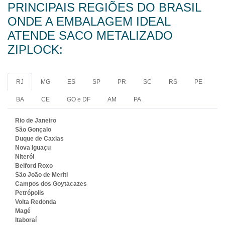
PRINCIPAIS REGIÕES DO BRASIL
ONDE A EMBALAGEM IDEAL
ATENDE SACO METALIZADO
ZIPLOCK:
RJ
MG
ES
SP
PR
SC
RS
PE
BA
CE
GO e DF
AM
PA
Rio de Janeiro
São Gonçalo
Duque de Caxias
Nova Iguaçu
Niterói
Belford Roxo
São João de Meriti
Campos dos Goytacazes
Petrópolis
Volta Redonda
Magé
Itaboraí