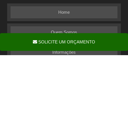
Home
Quem Somos
SOLICITE UM ORÇAMENTO
Informações
Mapa do site
Copyright © Embalagem Ideal. (Lei 9610
W3C
W3C
de 19/02/1998)
é um parceiro