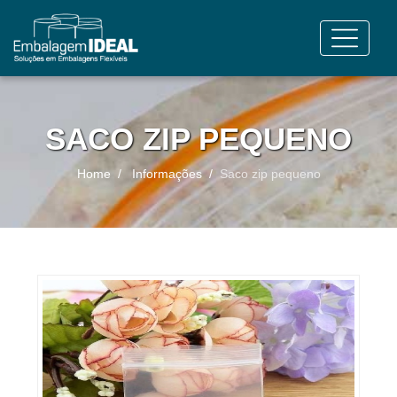
SACO ZIP PEQUENO
Home
Informações
Saco zip pequeno