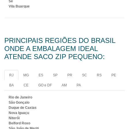
Sé
Vila Buarque
PRINCIPAIS REGIÕES DO BRASIL
ONDE A EMBALAGEM IDEAL
ATENDE SACO ZIP PEQUENO:
RJ
MG
ES
SP
PR
SC
RS
PE
BA
CE
GO e DF
AM
PA
Rio de Janeiro
São Gonçalo
Duque de Caxias
Nova Iguaçu
Niterói
Belford Roxo
São João de Meriti