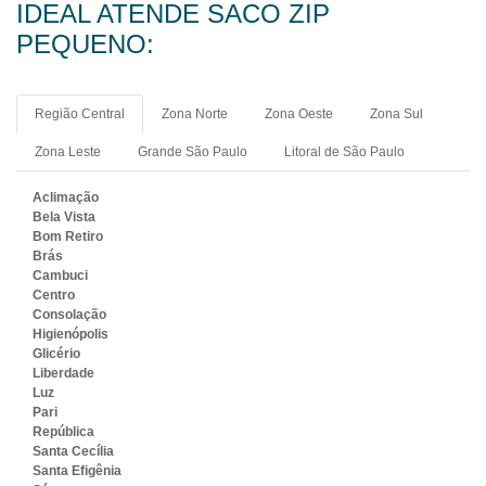
IDEAL ATENDE SACO ZIP
PEQUENO:
Região Central
Zona Norte
Zona Oeste
Zona Sul
Zona Leste
Grande São Paulo
Litoral de São Paulo
Aclimação
Bela Vista
Bom Retiro
Brás
Cambuci
Centro
Consolação
Higienópolis
Glicério
Liberdade
Luz
Pari
República
Santa Cecília
Santa Efigênia