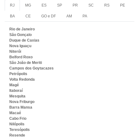
RJ
MG
ES
SP
PR
SC
RS
PE
BA
CE
GO e DF
AM
PA
Rio de Janeiro
São Gonçalo
Duque de Caxias
Nova Iguaçu
Niterói
Belford Roxo
São João de Meriti
Campos dos Goytacazes
Petrópolis
Volta Redonda
Magé
Itaboraí
Mesquita
Nova Friburgo
Barra Mansa
Macaé
Cabo Frio
Nilópolis
Teresópolis
Resende