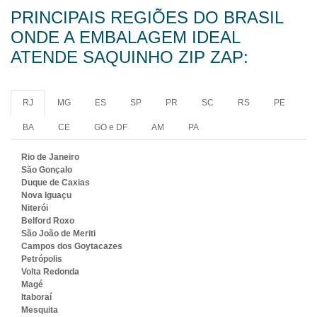
PRINCIPAIS REGIÕES DO BRASIL
ONDE A EMBALAGEM IDEAL
ATENDE SAQUINHO ZIP ZAP:
RJ
MG
ES
SP
PR
SC
RS
PE
BA
CE
GO e DF
AM
PA
Rio de Janeiro
São Gonçalo
Duque de Caxias
Nova Iguaçu
Niterói
Belford Roxo
São João de Meriti
Campos dos Goytacazes
Petrópolis
Volta Redonda
Magé
Itaboraí
Mesquita