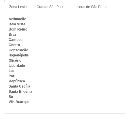
Zona Leste
Grande São Paulo
Litoral de São Paulo
Aclimação
Bela Vista
Bom Retiro
Brás
Cambuci
Centro
Consolação
Higienópolis
Glicério
Liberdade
Luz
Pari
República
Santa Cecília
Santa Efigênia
Sé
Vila Buarque