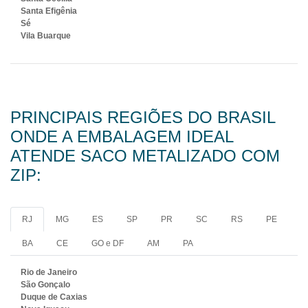
Santa Efigênia
Sé
Vila Buarque
PRINCIPAIS REGIÕES DO BRASIL
ONDE A EMBALAGEM IDEAL
ATENDE SACO METALIZADO COM
ZIP:
RJ
MG
ES
SP
PR
SC
RS
PE
BA
CE
GO e DF
AM
PA
Rio de Janeiro
São Gonçalo
Duque de Caxias