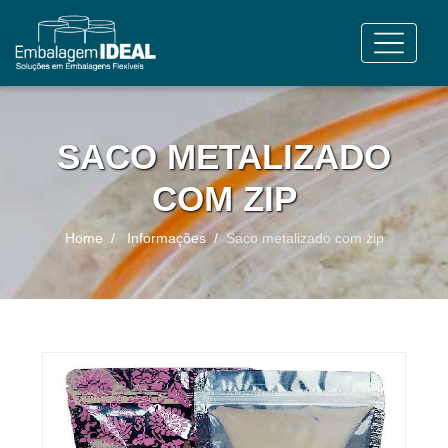
SACO METALIZADO
COM ZIP
Home
Informações
Saco metalizado com zip