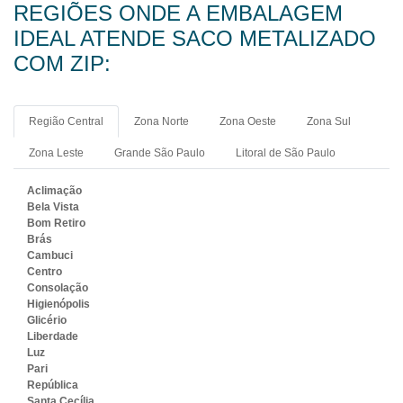
REGIÕES ONDE A EMBALAGEM
IDEAL ATENDE SACO METALIZADO
COM ZIP:
Região Central
Zona Norte
Zona Oeste
Zona Sul
Zona Leste
Grande São Paulo
Litoral de São Paulo
Aclimação
Bela Vista
Bom Retiro
Brás
Cambuci
Centro
Consolação
Higienópolis
Glicério
Liberdade
Luz
Pari
República
Santa Cecília